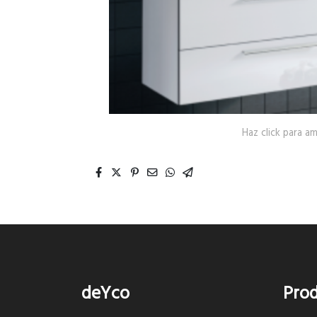
Haz click para am
deYco
Pro