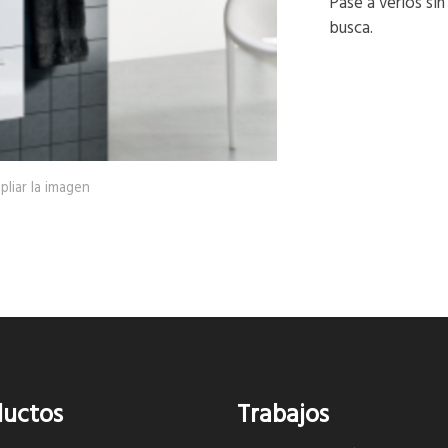
Pase a verlos si
busca.
pliar la imagen
ductos
Trabajos